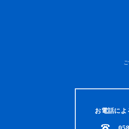
ご
お電話によ
058