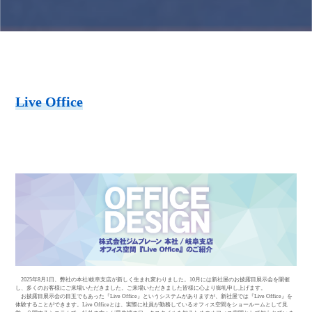
Live Office
2025年8月1日、弊社の本社/岐阜支店が新しく生まれ変わりました。10月には新社屋のお披露目展示会を開催
し、多くのお客様にご来場いただきました。ご来場いただきました皆様に心より御礼申し上げます。
お披露目展示会の目玉でもあった『Live Office』というシステムがありますが、新社屋では『Live Office』を
体験することができます。Live Officeとは、実際に社員が勤務しているオフィス空間をショールームとして見