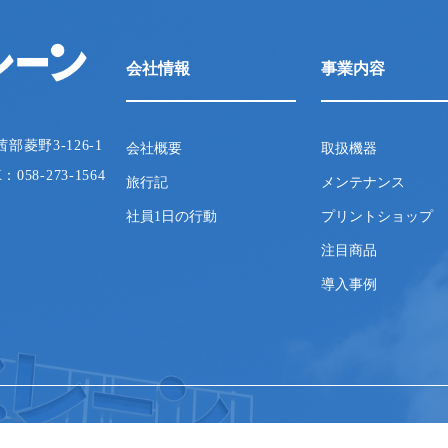
会社情報
事業内容
茜部菱野3-126-1
会社概要
取扱機器
X：058-273-1564
旅行記
メンテナンス
社員1日の行動
プリントショップ
注目商品
導入事例
Copyright jbrain CO.LTD. All Rights Reserved.