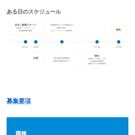
ある日のスケジュール
募
集
要
項
職種