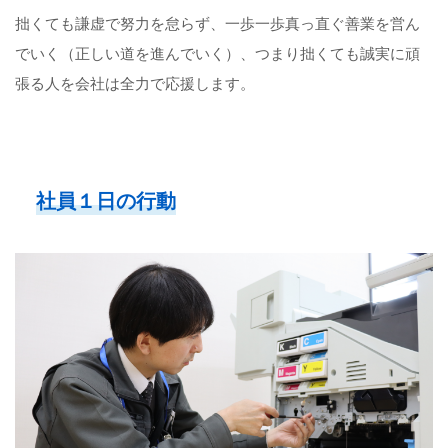
拙くても謙虚で努力を怠らず、一歩一歩真っ直ぐ善業を営ん
でいく（正しい道を進んでいく）、つまり拙くても誠実に頑
張る人を会社は全力で応援します。
社
員
１
日
の
行
動